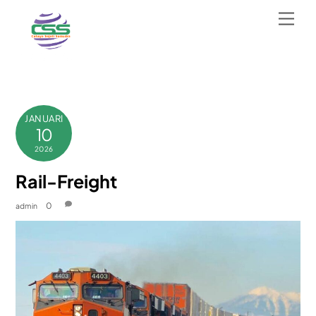
Skip
Men
to
content
JANUARI
10
2026
Rail-Freight
0
admin