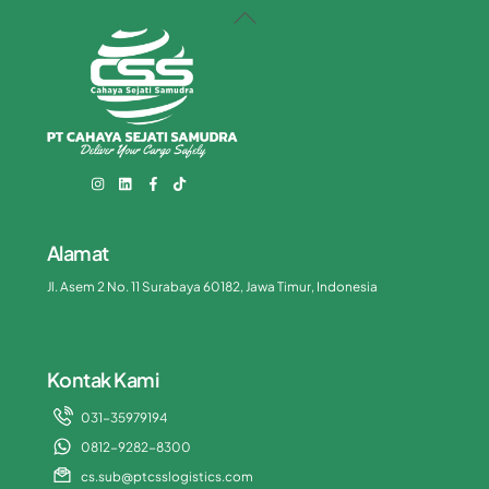
Back
To
Top
Alamat
Jl. Asem 2 No. 11 Surabaya 60182, Jawa Timur, Indonesia
Kontak Kami
031-35979194
0812-9282-8300
cs.sub@ptcsslogistics.com